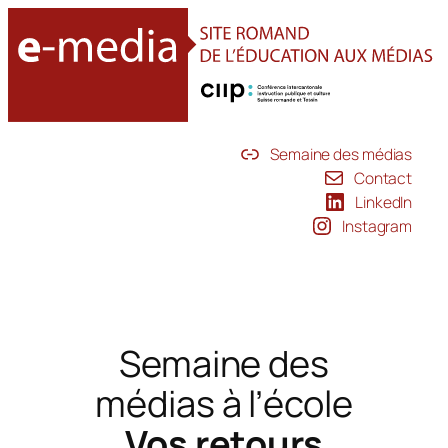
Aller
au
contenu
Semaine des médias
Contact
LinkedIn
Instagram
Semaine des
médias à l’école
Vos retours