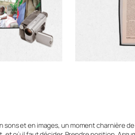
n sons et en images, un moment charnière de le
, et où il faut décider. Prendre position. Assum