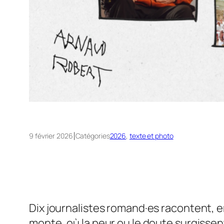
|
9 février 2026
Catégories
2026
, 
texte et photo
Dix journalistes romand·es racontent, e
monte, où la peur ou le doute surgissent