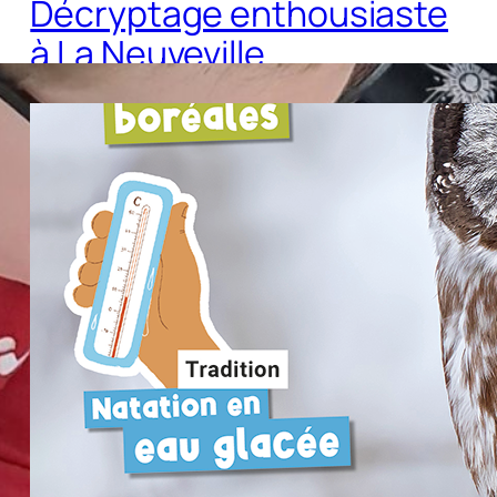
Décryptage enthousiaste
à La Neuveville