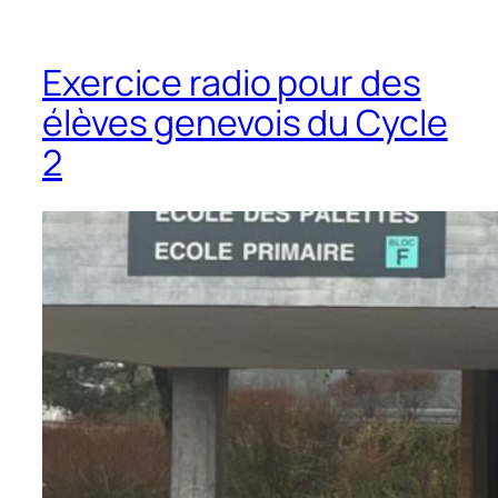
Exercice radio pour des
élèves genevois du Cycle
2